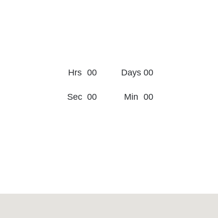
High fashion looks at
high street prices
Hrs
0
0
Days
0
0
Sec
0
0
Min
0
0