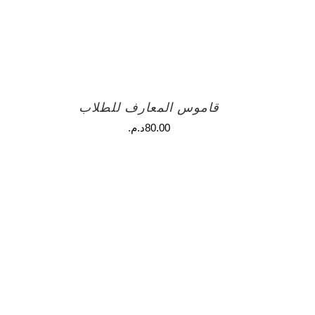
قاموس المعارف للطلاب
80.00
د.م.