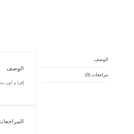
كمية
إقرا
و
لون
سبونج
بوب
الوصف
الوصف
مراجعات (0)
إقرا و لون س
المراجعات