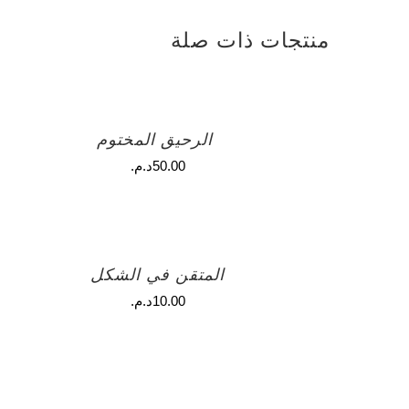
منتجات ذات صلة
الرحيق المختوم
50.00
د.م.
المتقن في الشكل
10.00
د.م.