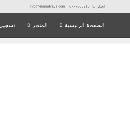
Ski
اتصلوا بنا : 0777003210
|
info@elamalyaya.com
t
conten
الصفحة الرئيسية
المتجر
تسجيل 