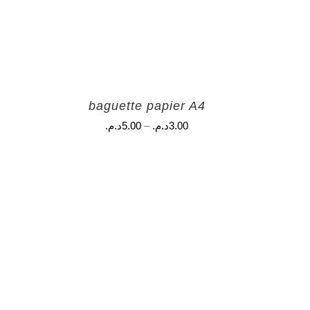
baguette papier A4
3.00
د.م.
–
5.00
د.م.