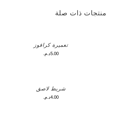
منتجات ذات صلة
تعميرة كرافوز
5.00
د.م.
شريط لاصق
4.00
د.م.