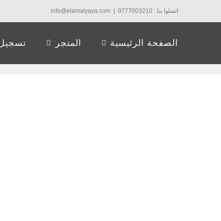
Ski
اتصلوا بنا : 0777003210
|
info@elamalyaya.com
t
conten
الصفحة الرئيسية
المتجر
تسجيل 