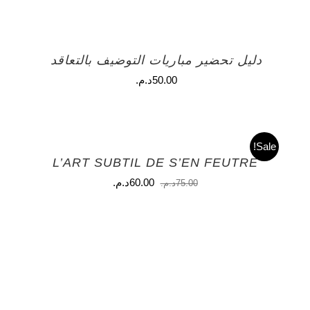
دليل تحضير مباريات التوضيف بالتعاقد
50.00
د.م.
Sale!
L’ART SUBTIL DE S’EN FEUTRE
السعر
السعر
60.00
د.م.
75.00
د.م.
الأصلي
الحالي
هو:
هو:
75.00د.م..
60.00د.م..