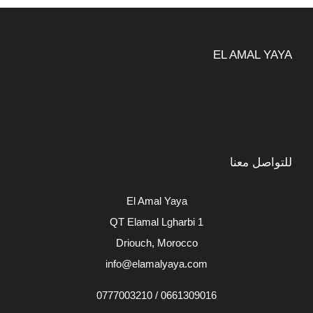
EL AMAL YAYA
للتواصل معنا
El Amal Yaya
QT Elamal Lgharbi 1
Driouch, Morocco
info@elamalyaya.com
0661309016 / 0777003210