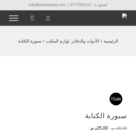
Ski
اتصلوا بنا : 0777003210
|
info@elamalyaya.com
t
conten
الرئيسية
/
الأدوات والدفاتر
,
لوازم المكتب
/
سبورة الكتابة
Sale!
سبورة الكتابة
السعر
السعر
25.00
د.م.
30.00
د.م.