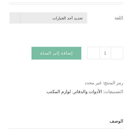
الأصلي
الحالي
هو:
هو:
اللغة
30.00د.م..
25.00د.م..

إضافة إلى السلة
كمية
سبورة
الكتابة
رمز المنتج:
غير محدد
التصنيفات:
الأدوات والدفاتر
,
لوازم المكتب
الوصف