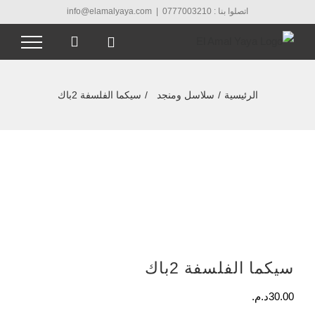
Ski
اتصلوا بنا : 0777003210
|
info@elamalyaya.com
t
conten
الرئيسية
/
سلاسل ومنجد
/
سيكما الفلسفة 2باك
سيكما الفلسفة 2باك
30.00
د.م.