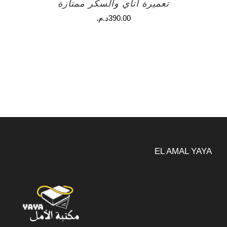
تعميرة اتاي والسكر ممتازة
390.00
د.م.
EL AMAL YAYA