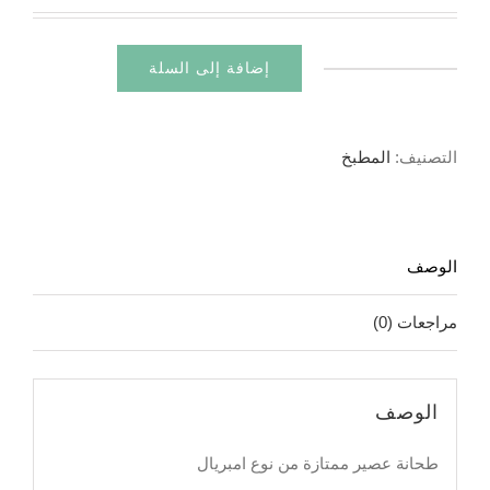
الأصلي
الحالي
هو:
هو:
إضافة إلى السلة
120.00د.م..
100.00د.م..
كمية
طحانة
عصير
التصنيف:
المطبخ
ممتازة
الوصف
مراجعات (0)
الوصف
طحانة عصير ممتازة من نوع امبريال