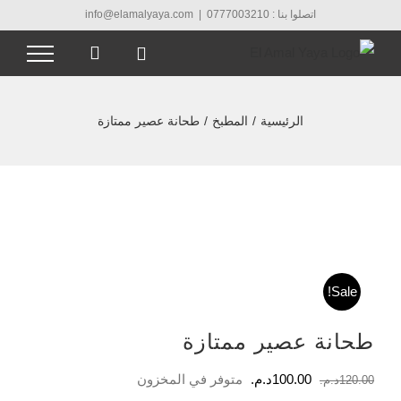
Ski
اتصلوا بنا : 0777003210
|
info@elamalyaya.com
t
conten
الرئيسية
/
المطبخ
/
طحانة عصير ممتازة
Sale!
طحانة عصير ممتازة
السعر
السعر
100.00
د.م.
متوفر في المخزون
120.00
د.م.