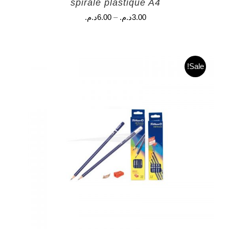
spirale plastique A4
3.00
د.م.
–
6.00
د.م.
Sale!