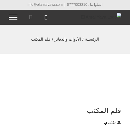
Ski
اتصلوا بنا : 0777003210
|
info@elamalyaya.com
t
conten
الرئيسية
/
الأدوات والدفاتر
/
قلم المكتب
قلم المكتب
15.00
د.م.