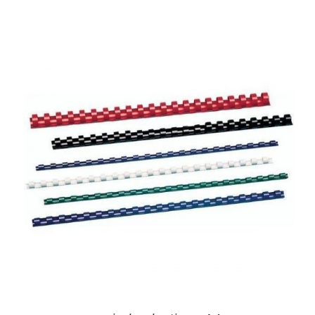
الأصلي
الحالي
هو:
هو:
20.00د.م..
16.00د.م..