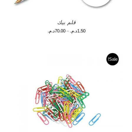
قلم بيك
1.50
د.م.
–
70.00
د.م.
Sale!