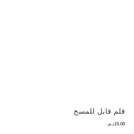
قلم قابل للمسح
15.00
د.م.