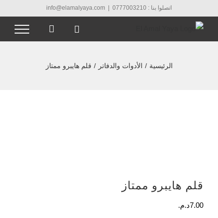
Ski
اتصلوا بنا : 0777003210
|
info@elamalyaya.com
t
conten
الرئيسية
/
الأدوات والدفاتر
/
قلم هايبرو ممتاز
قلم هايبرو ممتاز
7.00
د.م.