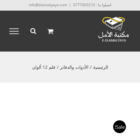
Ski
اتصلوا بنا : 0777003210
|
info@elamalyaya.com
t
conten
الرئيسية
/
الأدوات والدفاتر
/
قلم 12 ألوان
Sale!