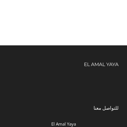
هو:
هو:
15.00د.م..
12.00د.م..
EL AMAL YAYA
للتواصل معنا
El Amal Yaya