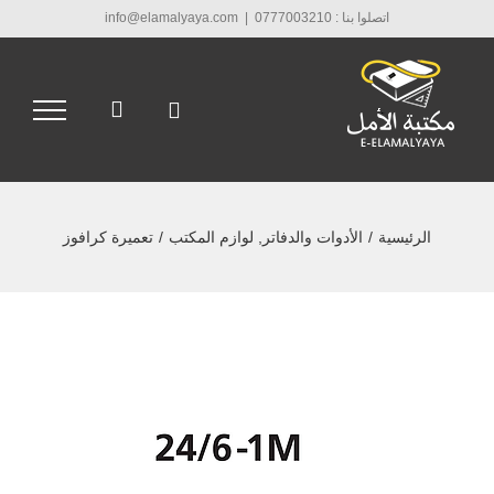
Ski
اتصلوا بنا : 0777003210
|
info@elamalyaya.com
t
conten
الرئيسية
/
الأدوات والدفاتر
,
لوازم المكتب
/
تعميرة كرافوز