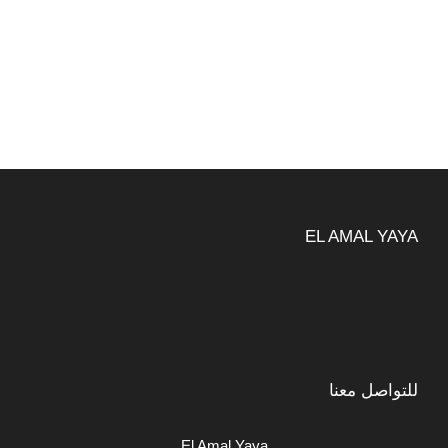
الأصلي
الحالي
هو:
هو:
15.00د.م..
12.00د.م..
EL AMAL YAYA
للتواصل معنا
El Amal Yaya