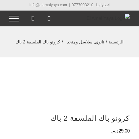
Ski
اتصلوا بنا : 0777003210
|
info@elamalyaya.com
t
conten
الرئيسية
/
ثانوي
,
سلاسل ومنجد
/
كرونو باك الفلسفة 2 باك
كرونو باك الفلسفة 2 باك
29.00
د.م.