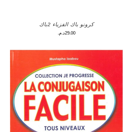
كرونو باك الفزياء 2باك
29.00
د.م.