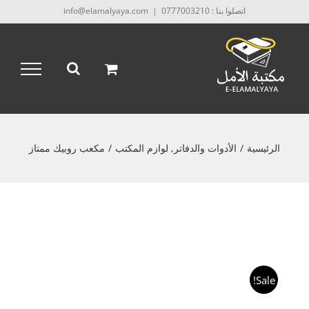
Ski
اتصلوا بنا : 0777003210
|
info@elamalyaya.com
t
conten
الرئيسية
/
الأدوات والدفاتر
,
لوازم المكتب
/
مكعب روبيك ممتاز
Sale!