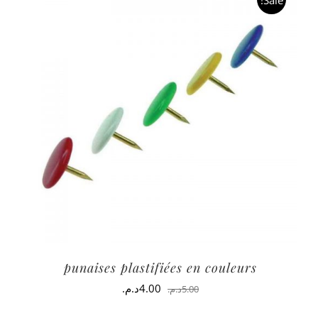
punaises plastifiées en couleurs
السعر
السعر
4.00
د.م.
5.00
د.م.
الأصلي
الحالي