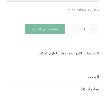
هو:
هو:
مكغب cube rubick’s
20.00د.م..
16.00د.م..
إضافة إلى السلة
كمية
مكعب
روبيك
التصنيفات:
الأدوات والدفاتر
,
لوازم المكتب
ممتاز
الوصف
مراجعات (0)