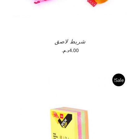
شريط لاصق
4.00
د.م.
Sale!