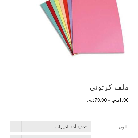
ملف كرتوني
1.00
د.م.
–
70.00
د.م.
اللون
