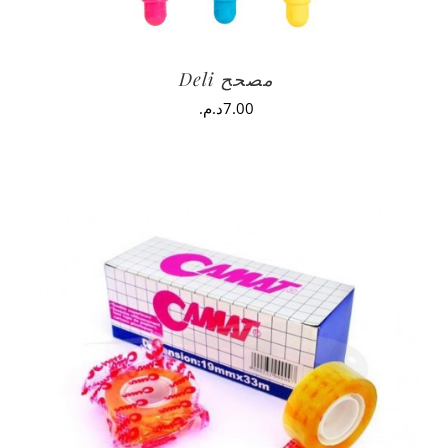
مصحح Deli
7.00
د.م.