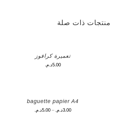
منتجات ذات صلة
تعميرة كرافوز
5.00
د.م.
baguette papier A4
3.00
د.م.
–
5.00
د.م.