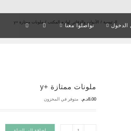
الرئيسية
/
الأدوات والدفاتر
,
لوازم المكتب
/
ملونات ممتازة +y
الدخول
تواصلوا معنا
ملونات ممتازة +y
8.00
د.م.
متوفر في المخزون
إضافة إلى السلة