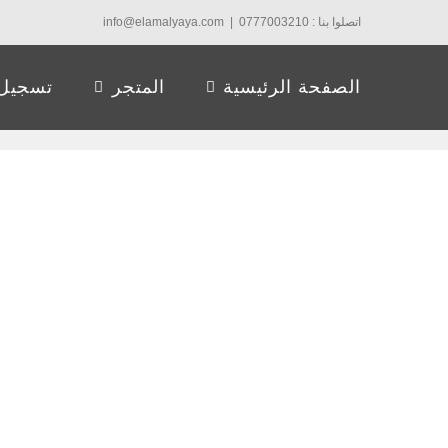
Ski
اتصلوا بنا : 0777003210
|
info@elamalyaya.com
t
conten
الصفحة الرئيسية
المتجر
تسجيل 