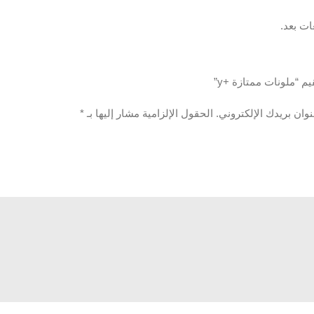
ات بعد.
م “ملونات ممتازة +y”
وان بريدك الإلكتروني.
الحقول الإلزامية مشار إليها بـ
*