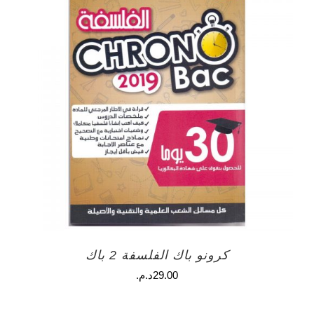
كرونو باك الفلسفة 2 باك
29.00
د.م.