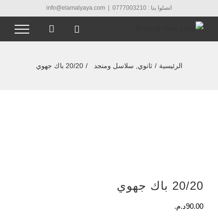
Ski
اتصلوا بنا : 0777003210
|
info@elamalyaya.com
t
conten
الرئيسية
/
ثانوي
,
سلاسل ومنجد
/
20/20 باك جهوي
20/20 باك جهوي
90.00
د.م.