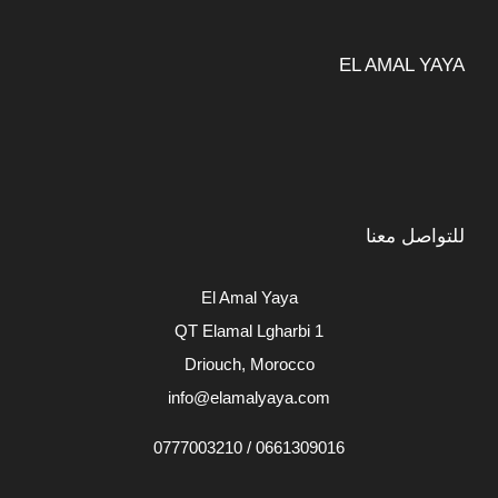
EL AMAL YAYA
للتواصل معنا
El Amal Yaya
QT Elamal Lgharbi 1
Driouch, Morocco
info@elamalyaya.com
0661309016 / 0777003210