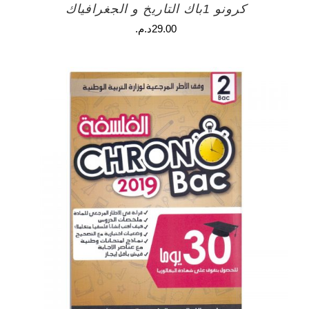
كرونو 1باك التاريخ و الجغرافياك
29.00
د.م.