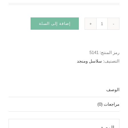
إضافة إلى السلة
كمية
مجاني
الجيب
رمز المنتج:
5141
معجم
التصنيف:
سلاسل ومنجد
إنجليزي-
عربي
الوصف
مراجعات (0)
الوصف