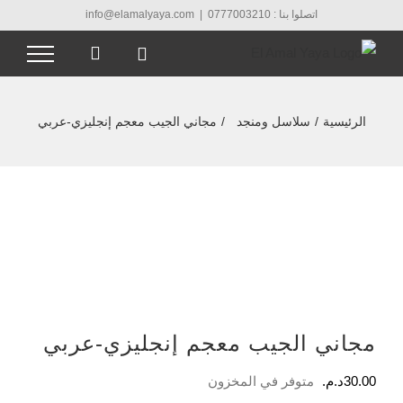
Ski
اتصلوا بنا : 0777003210
|
info@elamalyaya.com
t
conten
الرئيسية
/
سلاسل ومنجد
/
مجاني الجيب معجم إنجليزي-عربي
مجاني الجيب معجم إنجليزي-عربي
30.00
د.م.
متوفر في المخزون