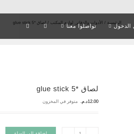
الرئيسية
/
الأدوات والدفاتر
,
لوازم المكتب
/
لصاق *5 glue stick
الدخول
تواصلوا معنا
لصاق *5 glue stick
12.00
د.م.
متوفر في المخزون
إضافة إلى السلة