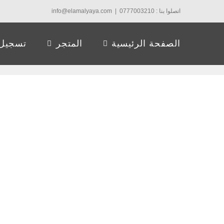
Ski
اتصلوا بنا : 0777003210
|
info@elamalyaya.com
t
conten
الصفحة الرئيسية
المتجر
تسجيل 