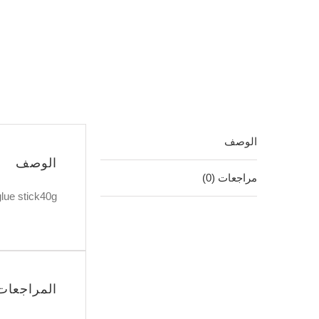
كمية
لصاق
*5 glue
stick
الوصف
الوصف
مراجعات (0)
glue stick40g
المراجعات