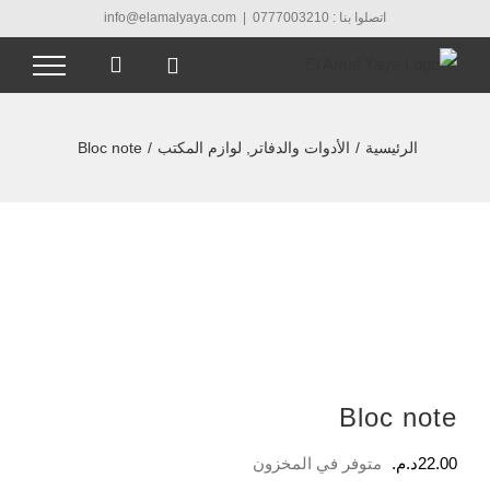
Ski
اتصلوا بنا : 0777003210
|
info@elamalyaya.com
t
conten
الرئيسية
/
الأدوات والدفاتر
,
لوازم المكتب
/
Bloc note
Bloc note
22.00
د.م.
متوفر في المخزون