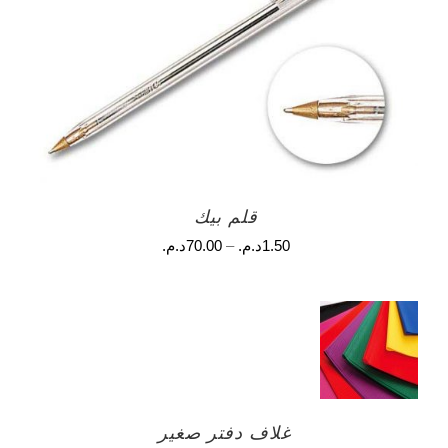
قلم بيك
1.50
د.م.
–
70.00
د.م.
غلاف دفتر صغير