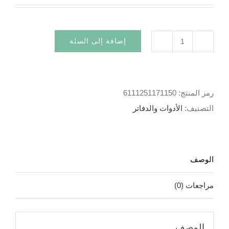
إضافة إلى السلة
كمية
دفتر
144ص
رمز المنتج:
6111251171150
طويل
التصنيف:
الأدوات والدفاتر
الوصف
مراجعات (0)
الوصف