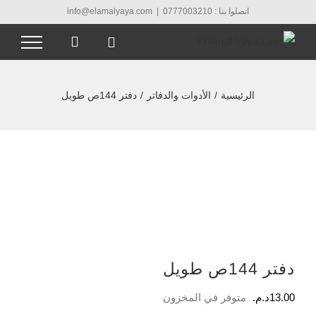
Ski
اتصلوا بنا : 0777003210
|
info@elamalyaya.com
t
conten
الرئيسية
/
الأدوات والدفاتر
/
دفتر 144ص طويل
دفتر 144ص طويل
13.00
د.م.
متوفر في المخزون