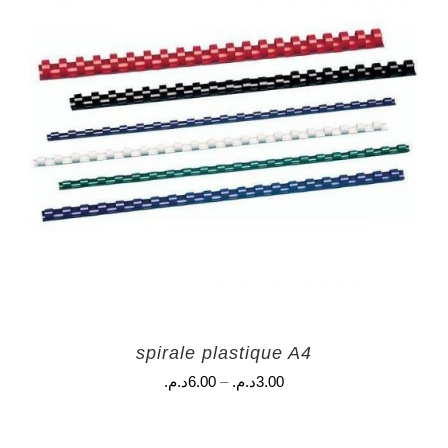
spirale plastique A4
3.00
د.م.
–
6.00
د.م.