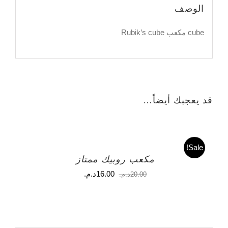
الوصف
cube مكعب Rubik’s cube
قد يعجبك أيضاً…
Sale!
مكعب روبيك ممتاز
السعر
السعر
16.00
د.م.
20.00
د.م.
الأصلي
الحالي
هو:
هو:
20.00د.م..
16.00د.م..