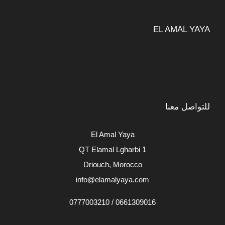
EL AMAL YAYA
للتواصل معنا
El Amal Yaya
QT Elamal Lgharbi 1
Driouch, Morocco
info@elamalyaya.com
0661309016 / 0777003210