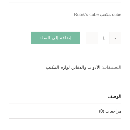
الأصلي
الحالي
هو:
هو:
cube مكعب Rubik’s cube
15.00د.م..
10.00د.م..
إضافة إلى السلة
كمية
مكعب
روبيك
التصنيفات:
الأدوات والدفاتر
,
لوازم المكتب
الوصف
مراجعات (0)