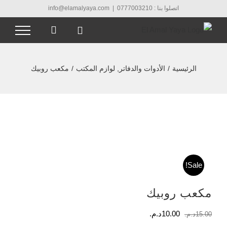
Ski
اتصلوا بنا : 0777003210
|
info@elamalyaya.com
t
conten
الرئيسية
/
الأدوات والدفاتر
,
لوازم المكتب
/
مكعب روبيك
Sale!
مكعب روبيك
السعر
السعر
10.00
د.م.
15.00
د.م.