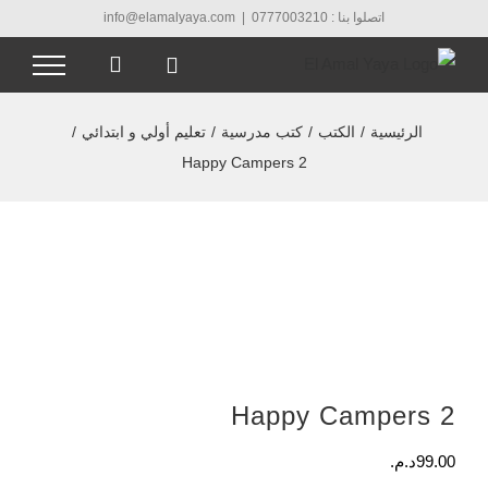
Ski
اتصلوا بنا : 0777003210
|
info@elamalyaya.com
t
conten
الرئيسية
/
الكتب
/
كتب مدرسية
/
تعليم أولي و ابتدائي
/
Happy Campers 2
Happy Campers 2
99.00
د.م.