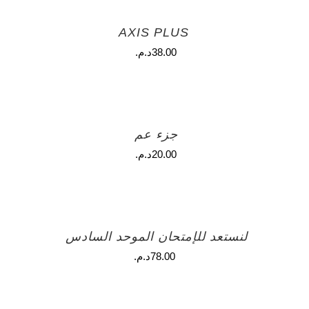
AXIS PLUS
38.00
د.م.
جزء عم
20.00
د.م.
لنستعد للإمتحان الموحد السادس
78.00
د.م.