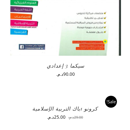
سيكما 3 إعدادي
90.00
د.م.
Sale!
كرونو 1باك التربية الإسلامية
السعر
السعر
25.00
د.م.
29.00
د.م.
الأصلي
الحالي