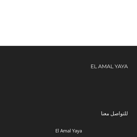
هو:
هو:
29.00د.م..
25.00د.م..
EL AMAL YAYA
للتواصل معنا
El Amal Yaya