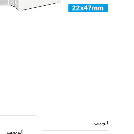
كمية
Stamp
printer
s-
224
الوصف
الوصف