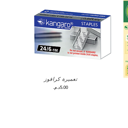
تعميرة كرافوز
5.00
د.م.