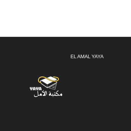
الأصلي
الحالي
هو:
هو:
20.00د.م..
16.00د.م..
EL AMAL YAYA